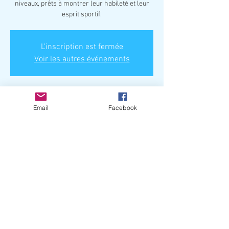
niveaux, prêts à montrer leur habileté et leur
esprit sportif.
L'inscription est fermée
Voir les autres événements
Heure et lieu
Email
Facebook
21 juill. 2024, 11 h 00
Île Goulden, Barkmere, QC J0T 1A0, Canada
Partager cet événement