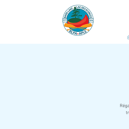
Réga
t